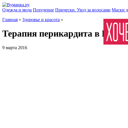
Одежда и мода
Похудение
Прически. Уход за волосами
Маски д
Главная
»
Здоровье и красота
»
Терапия перикардита в Израи
9 марта 2016