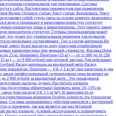
ная рулонная гидроизоляция уже невозможна. Составы
другого сайта. Настоятельно рекомендуем при размещении
щения Яндекс Оцените статью Текст статьи: Копировать: Текст
едставляет собой сухую смесь на основе цемента, кварцевого
я в воде и проникают в капиллярно-пористую структуру
 надежно блокируют поры и микротрещины. Этот процесс имеет
диную монолитную структуру. Глубина проникновения может
ной, что делает его универсальным решением для подвалов,
я из нескольких составляющих: Тип и состав материала На
gauf, имеет более высокую цену благодаря отработанной
тавимые характеристики при меньшей стоимости. Фасовка Цена
по 25 кг. Например: Пенетрон (25 кг) — от 11 000 до 16 250
 (25 кг) — от 9 669 рублей при оптовой закупке Для небольших
50 рублей Расход материала на квадратный метр Расход
ние показатели: Пенетрон — 0,8–1,1 кг/м² при нанесении в два
ри заказе профессиональной гидроизоляции цена включает не
 до 2 800 рублей за квадратный метр . Это оправданное
 предстоящие расходы, нужно: Рассчитать площадь
она (подготовка обязательна) Заложить запас 10–15% на
меси (при расходе 0,8–1,1 кг/м²). В зависимости от
ится единственным решением Особую ценность эта технология
ожна. Составы проникающего действия наносятся с внутренней
ся со временем, так как является частью бетонной
ный расчет площади, условий эксплуатации и планируемого
 Группа компаний https://mossnabsistema.ru организована в