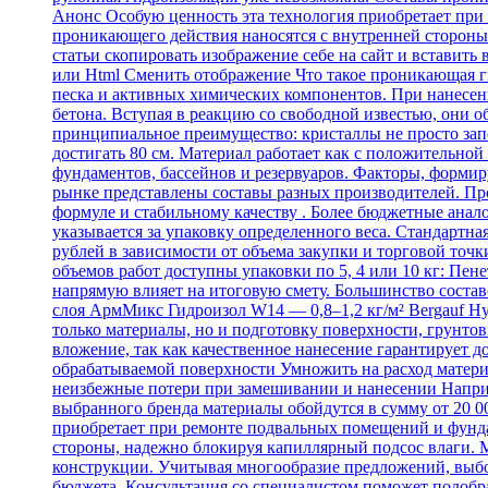
Анонс Особую ценность эта технология приобретает при
проникающего действия наносятся с внутренней стороны.
статьи скопировать изображение себе на сайт и вставить 
или Html Cменить отображение Что такое проникающая ги
песка и активных химических компонентов. При нанесен
бетона. Вступая в реакцию со свободной известью, они
принципиальное преимущество: кристаллы не просто зап
достигать 80 см. Материал работает как с положительной
фундаментов, бассейнов и резервуаров. Факторы, форми
рынке представлены составы разных производителей. Про
формуле и стабильному качеству . Более бюджетные анал
указывается за упаковку определенного веса. Стандартна
рублей в зависимости от объема закупки и торговой точки
объемов работ доступны упаковки по 5, 4 или 10 кг: Пене
напрямую влияет на итоговую смету. Большинство составо
слоя АрмМикс Гидроизол W14 — 0,8–1,2 кг/м² Bergauf Hyd
только материалы, но и подготовку поверхности, грунтов
вложение, так как качественное нанесение гарантирует д
обрабатываемой поверхности Умножить на расход материал
неизбежные потери при замешивании и нанесении Например
выбранного бренда материалы обойдутся в сумму от 20 
приобретает при ремонте подвальных помещений и фунда
стороны, надежно блокируя капиллярный подсос влаги. М
конструкции. Учитывая многообразие предложений, выбо
бюджета. Консультация со специалистом поможет подобрат