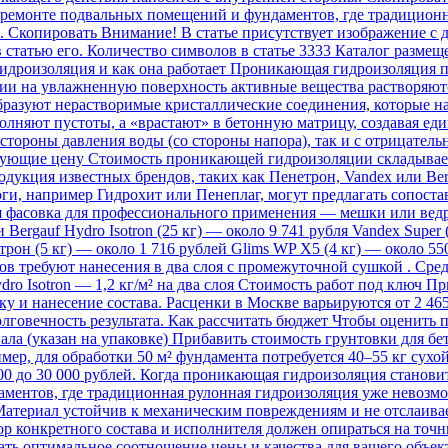
 ремонте подвальных помещений и фундаментов, где традицион
 Скопировать Внимание! В статье присутствует изображение с 
в статью его. Количество символов в статье 3333 Каталог разме
дроизоляция и как она работает Проникающая гидроизоляция пр
ии на увлажненную поверхность активные вещества растворяютс
 образуют нерастворимые кристаллические соединения, которые
олняют пустоты, а «врастают» в бетонную матрицу, создавая е
 стороны давления воды (со стороны напора), так и с отрицатель
рующие цену Стоимость проникающей гидроизоляции складываетс
дукция известных брендов, таких как Пенетрон, Vandex или Ber
оги, например Гидрохит или Пенеплаг, могут предлагать сопос
я фасовка для профессионального применения — мешки или ведра 
 Bergauf Hydro Isotron (25 кг) — около 9 741 рубля Vandex Super
трон (5 кг) — около 1 716 рублей Glims WP X5 (4 кг) — около 5
в требуют нанесения в два слоя с промежуточной сушкой . Сред
ro Isotron — 1,2 кг/м² на два слоя Стоимость работ под ключ П
ку и нанесение состава. Расценки в Москве варьируются от 2 465
олговечность результата. Как рассчитать бюджет Чтобы оценить
а (указан на упаковке) Прибавить стоимость грунтовки для бет
, для обработки 50 м² фундамента потребуется 40–55 кг сухой с
000 до 30 000 рублей. Когда проникающая гидроизоляция станов
ментов, где традиционная рулонная гидроизоляция уже невозм
атериал устойчив к механическим повреждениям и не отслаивает
р конкретного состава и исполнителя должен опираться на точ
ь оптимальное соотношение цены и качества для вашего объекта.