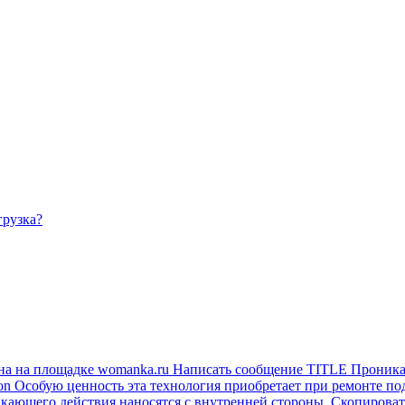
грузка?
на на площадке womanka.ru Написать сообщение TITLE Проника
on Особую ценность эта технология приобретает при ремонте п
ющего действия наносятся с внутренней стороны. Скопировать А