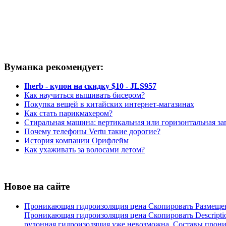
Вуманка рекомендует:
Iherb - купон на скидку $10 - JLS957
Как научиться вышивать бисером?
Покупка вещей в китайских интернет-магазинах
Как стать парикмахером?
Стиральная машина: вертикальная или горизонтальная за
Почему телефоны Vertu такие дорогие?
История компании Орифлейм
Как ухаживать за волосами летом?
Новое на сайте
Проникающая гидроизоляция цена Скопировать Размеще
Проникающая гидроизоляция цена Скопировать Descripti
рулонная гидроизоляция уже невозможна. Составы проника