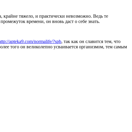
 крайне тяжело, и практически невозможно. Ведь те
промежуток времени, он вновь даст о себе знать.
http://apteka9.com/normalife/?spb
, так как он славится тем, что
более того он великолепно усваивается организмом, тем самым