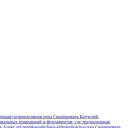
ющая гидроизоляция цена Скопировать Keywords
одвальных помещений и фундаментов, где традиционная
дрес url pronikayushchaya-gidroizolyaciya-cena Скопировать