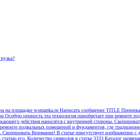
грузка?
на на площадке womanka.ru Написать сообщение TITLE Проника
on Особую ценность эта технология приобретает при ремонте п
ющего действия наносятся с внутренней стороны. Скопировать А
 ремонте подвальных помещений и фундаментов, где традицион
 Скопировать Внимание! В статье присутствует изображение с 
в статью его. Количество символов в статье 3333 Каталог разме