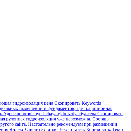
ющая гидроизоляция цена Скопировать Keywords
одвальных помещений и фундаментов, где традиционная
дрес url pronikayushchaya-gidroizolyaciya-cena Скопировать
ная рулонная гидроизоляция уже невозможна. Составы
другого сайта. Настоятельно рекомендуем при размещении
щения Яндекс Оцените статью Текст статьи: Копировать: Текст