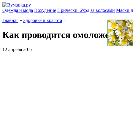
Одежда и мода
Похудение
Прически. Уход за волосами
Маски д
Главная
»
Здоровье и красота
»
Как проводится омоложение 
12 апреля 2017