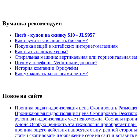
Вуманка рекомендует:
Iherb - купон на скидку $10 - JLS957
Как научиться вышивать бисером?
Покупка вещей в китайских интернет-магазинах
Как стать парикмахером?
Стиральная машина: вертикальная или горизонтальная за
Почему телефоны Vertu такие дорогие?
История компании Орифлейм
Как ухаживать за волосами летом?
Новое на сайте
Проникающая гидроизоляция цена Скопировать Размеще
Проникающая гидроизоляция цена Скопировать Descripti
рулонная гидроизоляция уже невозможна. Составы проника
Анонс Особую ценность эта технология приобретает при
проникающего действия наносятся с внутренней стороны.
статьи скопировать изображение себе на сайт и вставить 