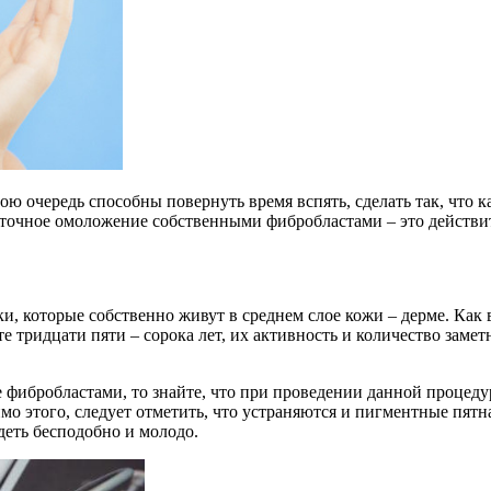
ю очередь способны повернуть время вспять, сделать так, что к
клеточное омоложение собственными фибробластами – это действ
и, которые собственно живут в среднем слое кожи – дерме. Как 
те тридцати пяти – сорока лет, их активность и количество замет
е фибробластами, то знайте, что при проведении данной процеду
о этого, следует отметить, что устраняются и пигментные пятна
деть бесподобно и молодо.