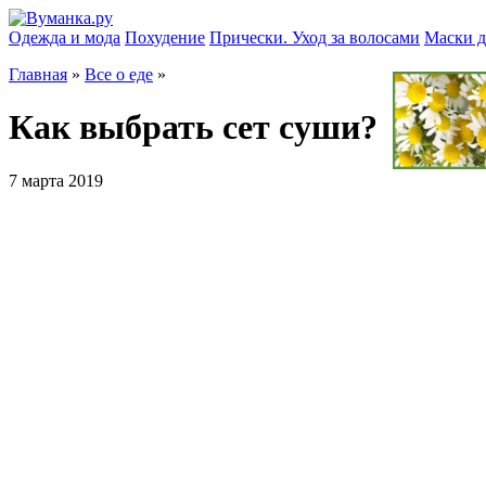
Одежда и мода
Похудение
Прически. Уход за волосами
Маски д
Главная
»
Все о еде
»
Как выбрать сет суши?
7 марта 2019