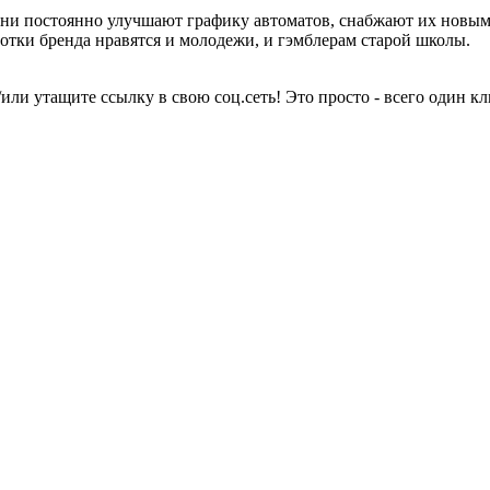
. Они постоянно улучшают графику автоматов, снабжают их нов
ботки бренда нравятся и молодежи, и гэмблерам старой школы.
или утащите ссылку в свою соц.сеть! Это просто - всего один кл