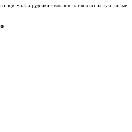
ыми опциями. Сотрудники компании активно используют новые
ик.