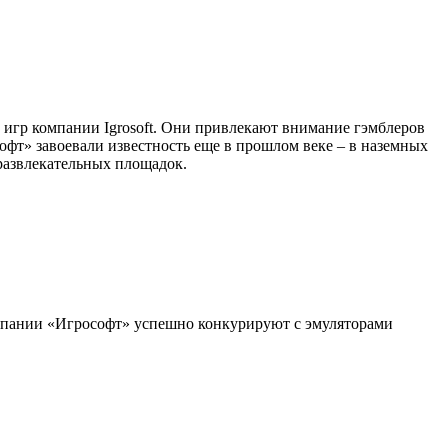
 игр компании Igrosoft. Они привлекают внимание гэмблеров
фт» завоевали известность еще в прошлом веке – в наземных
развлекательных площадок.
компании «Игрософт» успешно конкурируют с эмуляторами