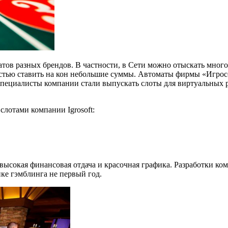
ов разных брендов. В частности, в Сети можно отыскать много
стью ставить на кон небольшие суммы. Автоматы фирмы «Игросо
специалисты компании стали выпускать слоты для виртуальных 
слотами компании Igrosoft:
, высокая финансовая отдача и красочная графика. Разработки 
ке гэмблинга не первый год.