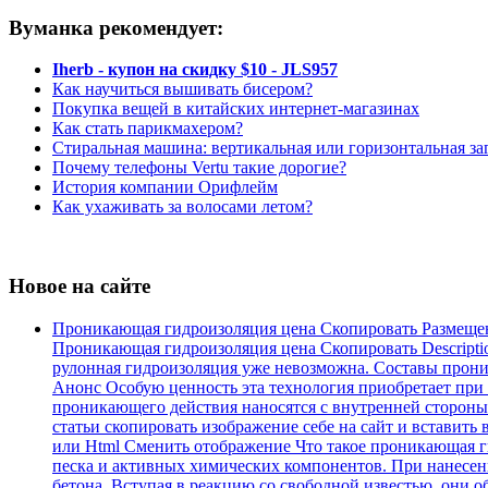
Вуманка рекомендует:
Iherb - купон на скидку $10 - JLS957
Как научиться вышивать бисером?
Покупка вещей в китайских интернет-магазинах
Как стать парикмахером?
Стиральная машина: вертикальная или горизонтальная за
Почему телефоны Vertu такие дорогие?
История компании Орифлейм
Как ухаживать за волосами летом?
Новое на сайте
Проникающая гидроизоляция цена Скопировать Размеще
Проникающая гидроизоляция цена Скопировать Descripti
рулонная гидроизоляция уже невозможна. Составы проника
Анонс Особую ценность эта технология приобретает при
проникающего действия наносятся с внутренней стороны.
статьи скопировать изображение себе на сайт и вставить 
или Html Cменить отображение Что такое проникающая ги
песка и активных химических компонентов. При нанесен
бетона. Вступая в реакцию со свободной известью, они