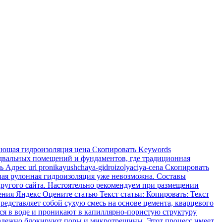
ющая гидроизоляция цена Скопировать Keywords
одвальных помещений и фундаментов, где традиционная
дрес url pronikayushchaya-gidroizolyaciya-cena Скопировать
ная рулонная гидроизоляция уже невозможна. Составы
другого сайта. Настоятельно рекомендуем при размещении
щения Яндекс Оцените статью Текст статьи: Копировать: Текст
едставляет собой сухую смесь на основе цемента, кварцевого
я в воде и проникают в капиллярно-пористую структуру
 надежно блокируют поры и микротрещины. Этот процесс имеет