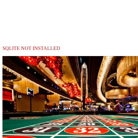
SQLITE NOT INSTALLED