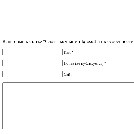
Ваш отзыв к статье "Слоты компании Igrosoft и их особенности
Имя *
Почта (не публикуется) *
Сайт