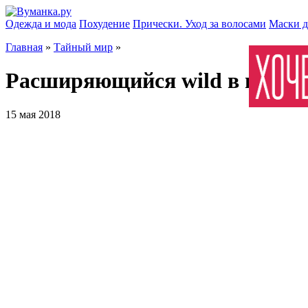
Одежда и мода
Похудение
Прически. Уход за волосами
Маски д
Главная
»
Тайный мир
»
Расширяющийся wild в игровы
15 мая 2018