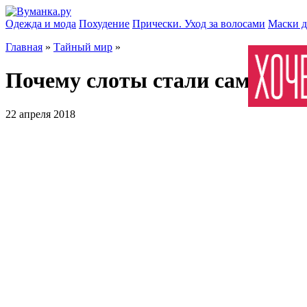
Одежда и мода
Похудение
Прически. Уход за волосами
Маски д
Главная
»
Тайный мир
»
Почему слоты стали самыми
22 апреля 2018