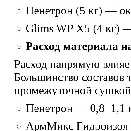
Пенетрон (5 кг) — ок
Glims WP X5 (4 кг) 
Расход материала н
Расход напрямую влияет
Большинство составов т
промежуточной сушкой 
Пенетрон — 0,8–1,1 к
АрмМикс Гидроизол 