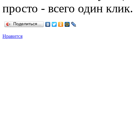
просто - всего один клик.
Поделиться…
Нравится