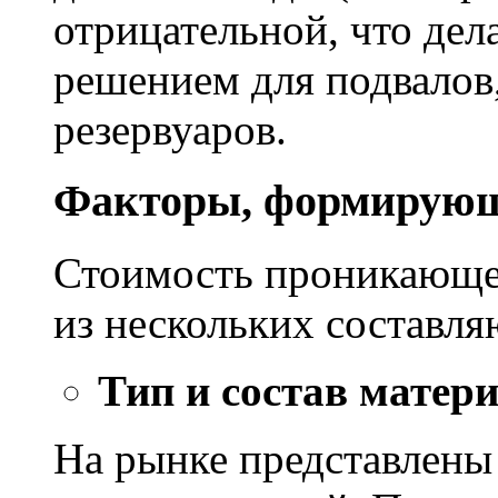
отрицательной, что дел
решением для подвалов,
резервуаров.
Факторы, формирующ
Стоимость проникающе
из нескольких составл
Тип и состав матер
На рынке представлены