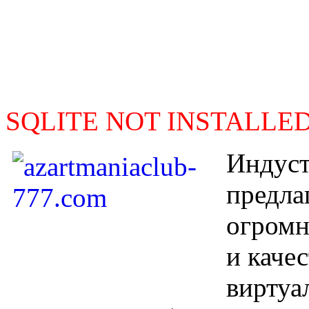
SQLITE NOT INSTALLE
Индуст
предла
огромн
и каче
виртуа