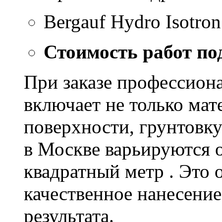
Bergauf Hydro Isotron
Стоимость работ по
При заказе профессион
включает не только мат
поверхности, грунтовку
в Москве варьируются о
квадратный метр . Это 
качественное нанесение
результата.