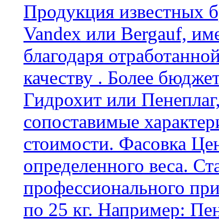
Продукция известных б
Vandex или Bergauf, им
благодаря отработанно
качеству . Более бюдже
Гидрохит или Пенеплаг,
сопоставимые характер
стоимости. Фасовка Цен
определенного веса. Ст
профессионального пр
по 25 кг. Например: Пе