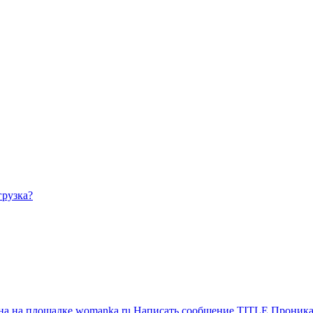
грузка?
на на площадке womanka.ru Написать сообщение TITLE Проника