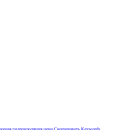
ющая гидроизоляция цена Скопировать Keywords