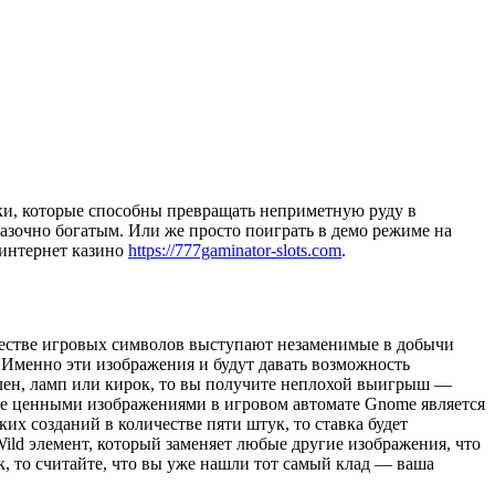
ки, которые способны превращать неприметную руду в
азочно богатым. Или же просто поиграть в демо режиме на
 интернет казино
https://777gaminator-slots.com
.
ачестве игровых символов выступают незаменимые в добычи
е. Именно эти изображения и будут давать возможность
ален, ламп или кирок, то вы получите неплохой выигрыш —
олее ценными изображениями в игровом автомате Gnome является
их созданий в количестве пяти штук, то ставка будет
Wild элемент, который заменяет любые другие изображения, что
 то считайте, что вы уже нашли тот самый клад — ваша