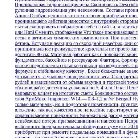
Проникающая гидроизоляция цена Скопировать Descripti
рулонная гидроизоляция уже невозможна. Составы проника
Анонс Особую ценность эта технология приобретает при
проникающего действия наносятся с внутренней стороны.
статьи скопировать изображение себе на сайт и вставить 
или Html Cменить отображение Что такое проникающая ги
песка и активных химических компонентов. При нанесен
бетона. Вступая в реакцию со свободной известью, они
принципиальное преимущество: кристаллы не просто зап
достигать 80 см. Материал работает как с положительной
фундаментов, бассейнов и резервуаров. Факторы, форми
рынке представлены составы разных производителей. Про
формуле и стабильному качеству . Более бюджетные анал
указывается за упаковку определенного веса. Стандартна
рублей в зависимости от объема закупки и торговой точки
объемов работ доступны упаковки по 5, 4 или 10 кг: Пене
напрямую влияет на итоговую смету. Большинство составо
слоя АрмМикс Гидроизол W14 — 0,8–1,2 кг/м² Bergauf Hyd
только материалы, но и подготовку поверхности, грунтов
вложение, так как качественное нанесение гарантирует д
обрабатываемой поверхности Умножить на расход материал
неизбежные потери при замешивании и нанесении Например
выбранного бренда материалы обойдутся в сумму от 20 
приобретает при ремонте подвальных помещений и фунда
стороны, надежно блокируя капиллярный подсос влаги. М