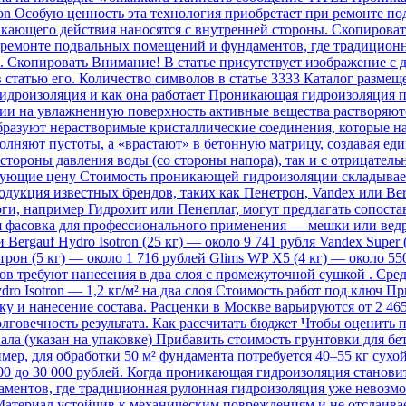
on Особую ценность эта технология приобретает при ремонте п
ющего действия наносятся с внутренней стороны. Скопировать А
 ремонте подвальных помещений и фундаментов, где традицион
 Скопировать Внимание! В статье присутствует изображение с 
в статью его. Количество символов в статье 3333 Каталог разме
дроизоляция и как она работает Проникающая гидроизоляция пр
ии на увлажненную поверхность активные вещества растворяютс
 образуют нерастворимые кристаллические соединения, которые
олняют пустоты, а «врастают» в бетонную матрицу, создавая е
 стороны давления воды (со стороны напора), так и с отрицатель
рующие цену Стоимость проникающей гидроизоляции складываетс
дукция известных брендов, таких как Пенетрон, Vandex или Ber
оги, например Гидрохит или Пенеплаг, могут предлагать сопос
я фасовка для профессионального применения — мешки или ведра 
 Bergauf Hydro Isotron (25 кг) — около 9 741 рубля Vandex Super
трон (5 кг) — около 1 716 рублей Glims WP X5 (4 кг) — около 5
в требуют нанесения в два слоя с промежуточной сушкой . Сред
ro Isotron — 1,2 кг/м² на два слоя Стоимость работ под ключ П
ку и нанесение состава. Расценки в Москве варьируются от 2 465
олговечность результата. Как рассчитать бюджет Чтобы оценить
а (указан на упаковке) Прибавить стоимость грунтовки для бет
, для обработки 50 м² фундамента потребуется 40–55 кг сухой с
000 до 30 000 рублей. Когда проникающая гидроизоляция станов
ментов, где традиционная рулонная гидроизоляция уже невозм
атериал устойчив к механическим повреждениям и не отслаивает