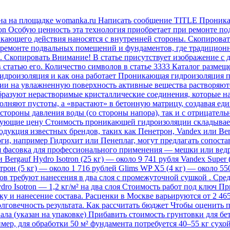
на на площадке womanka.ru Написать сообщение TITLE Проника
on Особую ценность эта технология приобретает при ремонте п
ющего действия наносятся с внутренней стороны. Скопировать А
 ремонте подвальных помещений и фундаментов, где традицион
 Скопировать Внимание! В статье присутствует изображение с 
в статью его. Количество символов в статье 3333 Каталог разме
дроизоляция и как она работает Проникающая гидроизоляция пр
ии на увлажненную поверхность активные вещества растворяютс
 образуют нерастворимые кристаллические соединения, которые
олняют пустоты, а «врастают» в бетонную матрицу, создавая е
 стороны давления воды (со стороны напора), так и с отрицатель
рующие цену Стоимость проникающей гидроизоляции складываетс
дукция известных брендов, таких как Пенетрон, Vandex или Ber
оги, например Гидрохит или Пенеплаг, могут предлагать сопос
я фасовка для профессионального применения — мешки или ведра 
 Bergauf Hydro Isotron (25 кг) — около 9 741 рубля Vandex Super
трон (5 кг) — около 1 716 рублей Glims WP X5 (4 кг) — около 5
в требуют нанесения в два слоя с промежуточной сушкой . Сред
ro Isotron — 1,2 кг/м² на два слоя Стоимость работ под ключ П
ку и нанесение состава. Расценки в Москве варьируются от 2 465
олговечность результата. Как рассчитать бюджет Чтобы оценить
а (указан на упаковке) Прибавить стоимость грунтовки для бет
, для обработки 50 м² фундамента потребуется 40–55 кг сухой с