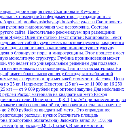
ющая гидроизоляция цена Скопировать Keywords
одвальных помещений и фундаментов, где традиционная
дрес url pronikayushchaya-gidroizolyaciya-cena Скопировать
ная рулонная гидроизоляция уже невозможна. Составы
другого сайта. Настоятельно рекомендуем при размещении
щения Яндекс Оцените статью Текст статьи: Копировать: Текст
едставляет собой сухую смесь на основе цемента, кварцевого
я в воде и проникают в капиллярно-пористую структуру
 надежно блокируют поры и микротрещины. Этот процесс имеет
диную монолитную структуру. Глубина проникновения может
ной, что делает его универсальным решением для подвалов,
я из нескольких составляющих: Тип и состав материала На
gauf, имеет более высокую цену благодаря отработанной
тавимые характеристики при меньшей стоимости. Фасовка Цена
по 25 кг. Например: Пенетрон (25 кг) — от 11 000 до 16 250
 (25 кг) — от 9 669 рублей при оптовой закупке Для небольших
50 рублей Расход материала на квадратный метр Расход
ние показатели: Пенетрон — 0,8–1,1 кг/м² при нанесении в два
ри заказе профессиональной гидроизоляции цена включает не
 до 2 800 рублей за квадратный метр . Это оправданное
 предстоящие расходы, нужно: Рассчитать площадь
она (подготовка обязательна) Заложить запас 10–15% на
меси (при расходе 0,8–1,1 кг/м²). В зависимости от