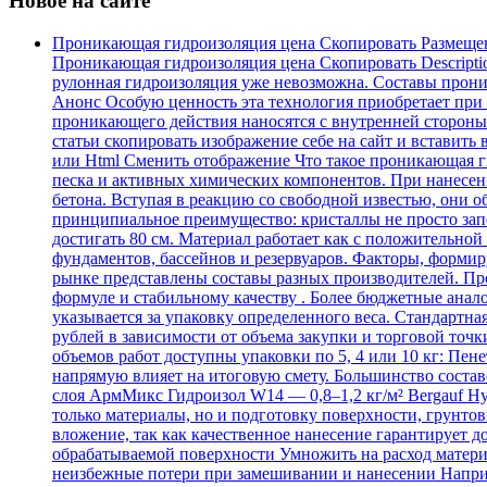
Новое на сайте
Проникающая гидроизоляция цена Скопировать Размеще
Проникающая гидроизоляция цена Скопировать Descripti
рулонная гидроизоляция уже невозможна. Составы проника
Анонс Особую ценность эта технология приобретает при
проникающего действия наносятся с внутренней стороны.
статьи скопировать изображение себе на сайт и вставить 
или Html Cменить отображение Что такое проникающая ги
песка и активных химических компонентов. При нанесен
бетона. Вступая в реакцию со свободной известью, они
принципиальное преимущество: кристаллы не просто зап
достигать 80 см. Материал работает как с положительной
фундаментов, бассейнов и резервуаров. Факторы, форми
рынке представлены составы разных производителей. Про
формуле и стабильному качеству . Более бюджетные анал
указывается за упаковку определенного веса. Стандартна
рублей в зависимости от объема закупки и торговой точки
объемов работ доступны упаковки по 5, 4 или 10 кг: Пене
напрямую влияет на итоговую смету. Большинство составо
слоя АрмМикс Гидроизол W14 — 0,8–1,2 кг/м² Bergauf Hyd
только материалы, но и подготовку поверхности, грунтов
вложение, так как качественное нанесение гарантирует д
обрабатываемой поверхности Умножить на расход материал
неизбежные потери при замешивании и нанесении Например