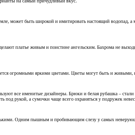
арианты на самый причудливый вкус.
земле, может быть широкой и имитировать настоящий водопад, а 
делают платье живым и поистине ангельским. Бахрома не выходи
ается огромными яркими цветами. Цветы могут быть и живыми, но
льзуют все именитые дизайнеры. Брюки и белая рубашка – стал
ть под рукой, а сумочки чаще всего охраняться у подружек неве
сколькими. Одним пышным и пробивающим слезу у самых неверую