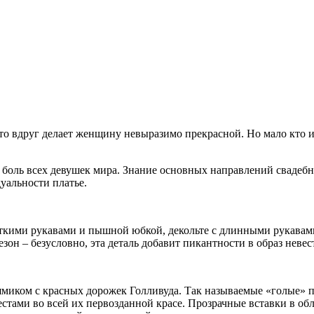
то вдруг делает женщину невыразимо прекрасной. Но мало кто им
ая боль всех девушек мира. Знание основных направлений сваде
уальности платье.
откими рукавами и пышной юбкой, декольте с длинными рукавами
зон – безусловно, эта деталь добавит пикантности в образ невес
рямиком с красных дорожек Голливуда. Так называемые «голые»
тами во всей их первозданной красе. Прозрачные вставки в обла