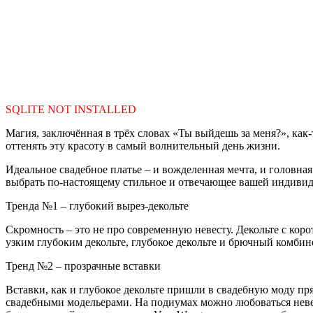
SQLITE NOT INSTALLED
Магия, заключённая в трёх словах «Ты выйдешь за меня?», как-
оттенять эту красоту в самый волнительный день жизни.
Идеальное свадебное платье – и вожделенная мечта, и головн
выбрать по-настоящему стильное и отвечающее вашей индивид
Тренда №1 – глубокий вырез-декольте
Скромность – это не про современную невесту. Декольте с кор
узким глубоким декольте, глубокое декольте и брючный комбине
Тренд №2 – прозрачные вставки
Вставки, как и глубокое декольте пришли в свадебную моду п
свадебными модельерами. На подиумах можно любоваться невес