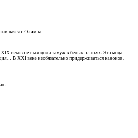
стившаяся с Олимпа.
а XIX веков не выходили замуж в белых платьях. Эта мода
иция… В XXI веке необязательно придерживаться канонов.
ик.