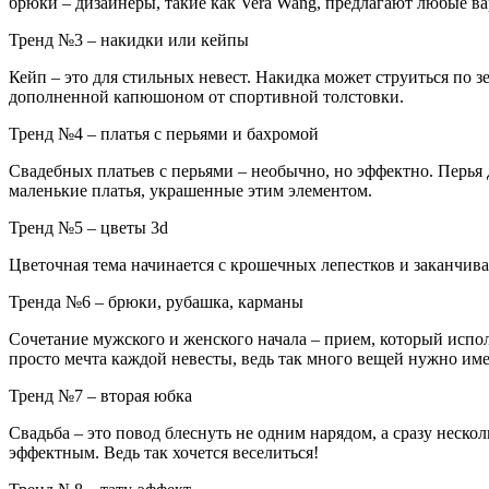
брюки – дизайнеры, такие как Vera Wang, предлагают любые в
Тренд №3 – накидки или кейпы
Кейп – это для стильных невест. Накидка может струиться по 
дополненной капюшоном от спортивной толстовки.
Тренд №4 – платья с перьями и бахромой
Свадебных платьев с перьями – необычно, но эффектно. Перья 
маленькие платья, украшенные этим элементом.
Тренд №5 – цветы 3d
Цветочная тема начинается с крошечных лепестков и заканчив
Тренда №6 – брюки, рубашка, карманы
Сочетание мужского и женского начала – прием, который испо
просто мечта каждой невесты, ведь так много вещей нужно име
Тренд №7 – вторая юбка
Свадьба – это повод блеснуть не одним нарядом, а сразу не
эффектным. Ведь так хочется веселиться!