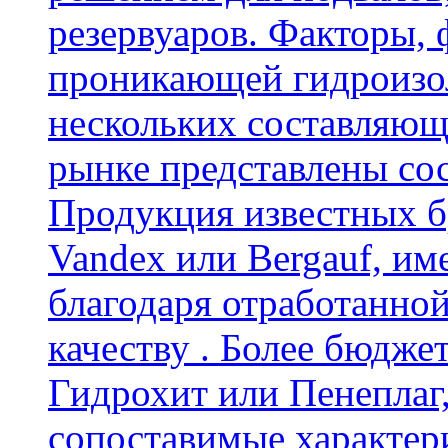
резервуаров. Факторы,
проникающей гидроизол
нескольких составляющ
рынке представлены со
Продукция известных б
Vandex или Bergauf, им
благодаря отработанно
качеству . Более бюдже
Гидрохит или Пенеплаг,
сопоставимые характер