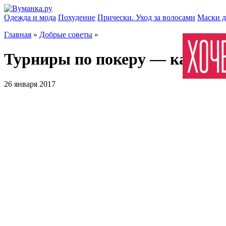
Одежда и мода
Похудение
Прически. Уход за волосами
Маски д
Главная
»
Добрые советы
»
Турниры по покеру — какими
26 января 2017