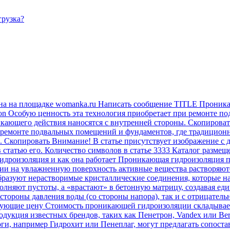
грузка?
на на площадке womanka.ru Написать сообщение TITLE Проника
on Особую ценность эта технология приобретает при ремонте п
ющего действия наносятся с внутренней стороны. Скопировать А
 ремонте подвальных помещений и фундаментов, где традицион
 Скопировать Внимание! В статье присутствует изображение с 
в статью его. Количество символов в статье 3333 Каталог разме
дроизоляция и как она работает Проникающая гидроизоляция пр
ии на увлажненную поверхность активные вещества растворяютс
 образуют нерастворимые кристаллические соединения, которые
олняют пустоты, а «врастают» в бетонную матрицу, создавая е
 стороны давления воды (со стороны напора), так и с отрицатель
рующие цену Стоимость проникающей гидроизоляции складываетс
дукция известных брендов, таких как Пенетрон, Vandex или Ber
оги, например Гидрохит или Пенеплаг, могут предлагать сопос