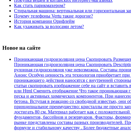
Покупка вещей в китайских интернет-магазинах
Как стать парикмахером?
Стиральная машина: вертикальная или горизонтальная за
Почему телефоны Vertu такие дорогие?
История компании Орифлейм
Как ухаживать за волосами летом?
Новое на сайте
Проникающая гидроизоляция цена Скопировать Размеще
Проникающая гидроизоляция цена Скопировать Descripti
рулонная гидроизоляция уже невозможна. Составы проника
Анонс Особую ценность эта технология приобретает при
проникающего действия наносятся с внутренней стороны.
статьи скопировать изображение себе на сайт и вставить 
или Html Cменить отображение Что такое проникающая ги
песка и активных химических компонентов. При нанесен
бетона. Вступая в реакцию со свободной известью, они
принципиальное преимущество: кристаллы не просто зап
достигать 80 см. Материал работает как с положительной
фундаментов, бассейнов и резервуаров. Факторы, форми
рынке представлены составы разных производителей. Про
формуле и стабильному качеству . Более бюджетные анал