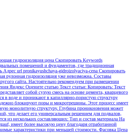
ющая гидроизоляция цена Скопировать Keywords
одвальных помещений и фундаментов, где традиционная
дрес url pronikayushchaya-gidroizolyaciya-cena Скопировать
ная рулонная гидроизоляция уже невозможна. Составы
другого сайта. Настоятельно рекомендуем при размещении
щения Яндекс Оцените статью Текст статьи: Копировать: Текст
едставляет собой сухую смесь на основе цемента, кварцевого
я в воде и проникают в капиллярно-пористую структуру
 надежно блокируют поры и микротрещины. Этот процесс имеет
диную монолитную структуру. Глубина проникновения может
ной, что делает его универсальным решением для подвалов,
я из нескольких составляющих: Тип и состав материала На
gauf, имеет более высокую цену благодаря отработанной
тавимые характеристики при меньшей стоимости. Фасовка Цена