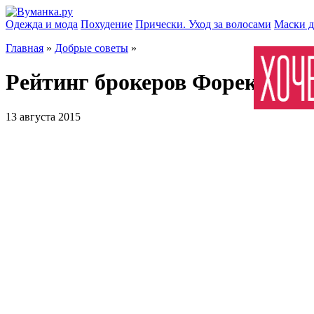
Одежда и мода
Похудение
Прически. Уход за волосами
Маски д
Главная
»
Добрые советы
»
Рейтинг брокеров Форекс сд
13 августа 2015