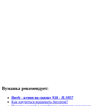
Вуманка рекомендует:
Iherb - купон на скидку $10 - JLS957
Как научиться вышивать бисером?