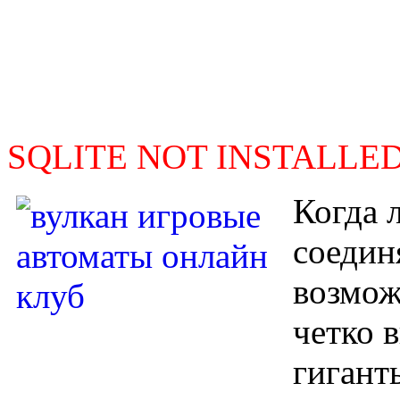
SQLITE NOT INSTALLE
Когда 
соедин
возмож
четко 
гигант