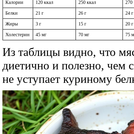
Калории
120 ккал
250 ккал
270
Белки
21 г
26 г
24 г
Жиры
3 г
15 г
20 г
Холестерин
45 мг
70 мг
75 
Из таблицы видно, что мя
диетично и полезно, чем 
не уступает куриному бел