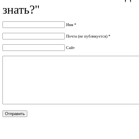
знать?"
Имя *
Почта (не публикуется) *
Сайт