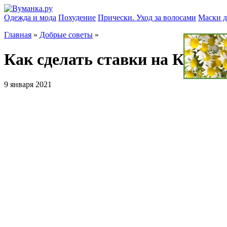
Одежда и мода
Похудение
Прически. Уход за волосами
Маски д
Главная
»
Добрые советы
»
Как сделать ставки на КХЛ?
9 января 2021