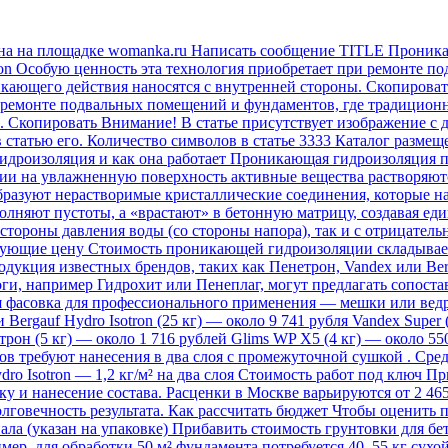
на на площадке womanka.ru Написать сообщение TITLE Проника
on Особую ценность эта технология приобретает при ремонте п
ющего действия наносятся с внутренней стороны. Скопировать А
 ремонте подвальных помещений и фундаментов, где традицион
 Скопировать Внимание! В статье присутствует изображение с 
в статью его. Количество символов в статье 3333 Каталог разме
дроизоляция и как она работает Проникающая гидроизоляция пр
ии на увлажненную поверхность активные вещества растворяютс
 образуют нерастворимые кристаллические соединения, которые
олняют пустоты, а «врастают» в бетонную матрицу, создавая е
 стороны давления воды (со стороны напора), так и с отрицатель
рующие цену Стоимость проникающей гидроизоляции складываетс
дукция известных брендов, таких как Пенетрон, Vandex или Ber
оги, например Гидрохит или Пенеплаг, могут предлагать сопос
я фасовка для профессионального применения — мешки или ведра 
 Bergauf Hydro Isotron (25 кг) — около 9 741 рубля Vandex Super
трон (5 кг) — около 1 716 рублей Glims WP X5 (4 кг) — около 5
в требуют нанесения в два слоя с промежуточной сушкой . Сред
ro Isotron — 1,2 кг/м² на два слоя Стоимость работ под ключ П
ку и нанесение состава. Расценки в Москве варьируются от 2 465
олговечность результата. Как рассчитать бюджет Чтобы оценить
а (указан на упаковке) Прибавить стоимость грунтовки для бет
, для обработки 50 м² фундамента потребуется 40–55 кг сухой с