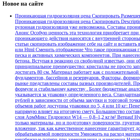
Новое на сайте
Проникающая гидроизоляция цена Скопировать Размеще
Проникающая гидроизоляция цена Скопировать Descripti
рулонная гидроизоляция уже невозможна. Составы проника
Анонс Особую ценность эта технология приобретает при
проникающего действия наносятся с внутренней стороны.
статьи скопировать изображение себе на сайт и вставить 
или Html Cменить отображение Что такое проникающая ги
песка и активных химических компонентов. При нанесен
бетона. Вступая в реакцию со свободной известью, они
принципиальное преимущество: кристаллы не просто зап
достигать 80 см. Материал работает как с положительной
фундаментов, бассейнов и резервуаров. Факторы, форми
рынке представлены составы разных производителей. Про
формуле и стабильному качеству . Более бюджетные анал
указывается за упаковку определенного веса. Стандартна
рублей в зависимости от объема закупки и торговой точки
объемов работ доступны упаковки по 5, 4 или 10 кг: Пене
напрямую влияет на итоговую смету. Большинство составо
слоя АрмМикс Гидроизол W14 — 0,8–1,2 кг/м² Bergauf Hyd
только материалы, но и подготовку поверхности, грунтов
вложение, так как качественное нанесение гарантирует д
обрабатываемой поверхности Умножить на расход материал
неизбежные потери при замешивании и нанесении Например