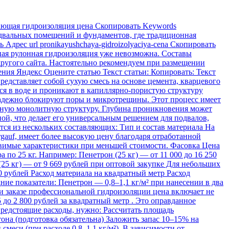
ющая гидроизоляция цена Скопировать Keywords
одвальных помещений и фундаментов, где традиционная
дрес url pronikayushchaya-gidroizolyaciya-cena Скопировать
ная рулонная гидроизоляция уже невозможна. Составы
другого сайта. Настоятельно рекомендуем при размещении
щения Яндекс Оцените статью Текст статьи: Копировать: Текст
едставляет собой сухую смесь на основе цемента, кварцевого
я в воде и проникают в капиллярно-пористую структуру
 надежно блокируют поры и микротрещины. Этот процесс имеет
диную монолитную структуру. Глубина проникновения может
ной, что делает его универсальным решением для подвалов,
я из нескольких составляющих: Тип и состав материала На
gauf, имеет более высокую цену благодаря отработанной
тавимые характеристики при меньшей стоимости. Фасовка Цена
по 25 кг. Например: Пенетрон (25 кг) — от 11 000 до 16 250
 (25 кг) — от 9 669 рублей при оптовой закупке Для небольших
50 рублей Расход материала на квадратный метр Расход
ние показатели: Пенетрон — 0,8–1,1 кг/м² при нанесении в два
ри заказе профессиональной гидроизоляции цена включает не
 до 2 800 рублей за квадратный метр . Это оправданное
 предстоящие расходы, нужно: Рассчитать площадь
она (подготовка обязательна) Заложить запас 10–15% на
меси (при расходе 0,8–1,1 кг/м²). В зависимости от