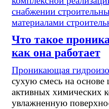
комплексной реализаци
снабжении строительн
материалами строитель
Что такое проник
как она работает
Проникающая гидроизо
сухую смесь на основе 
активных химических к
увлажненную поверхнос