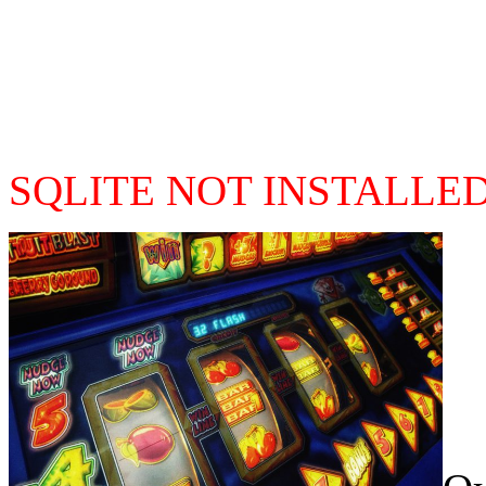
SQLITE NOT INSTALLE