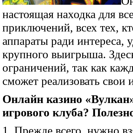
Он
настоящая находка для вс
приключений, всех тех, к
аппараты ради интереса, 
крупного выигрыша. Здес
ограничений, так как каж
сможет реализовать свои 
Онлайн казино «Вулкан»
игрового клуба? Полезн
Прежде всего, нужно вз