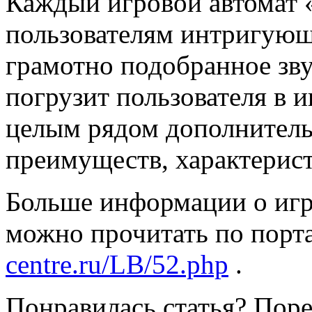
Каждый игровой автомат «
пользователям интригующ
грамотно подобранное зву
погрузит пользователя в иг
целым рядом дополнитель
преимуществ, характерист
Больше информации о
иг
можно прочитать по порт
centre.ru/LB/52.php
.
Понравилась статья? Поре