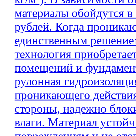
материалы обойдутся в 
рублей. Когда проника
единственным решение
технология приобретае
помещений и фундамент
рулонная гидроизоляци
проникающего действия
стороны, надежно блок
влаги. Материал устой
повреждениям и не отсл