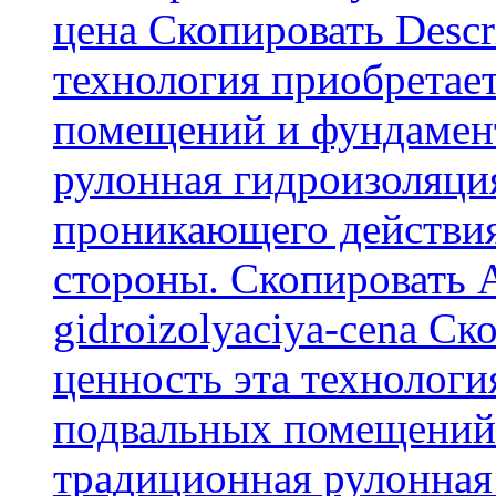
цена Скопировать Descr
технология приобретае
помещений и фундамент
рулонная гидроизоляци
проникающего действия
стороны. Скопировать А
gidroizolyaciya-cena С
ценность эта технологи
подвальных помещений 
традиционная рулонная