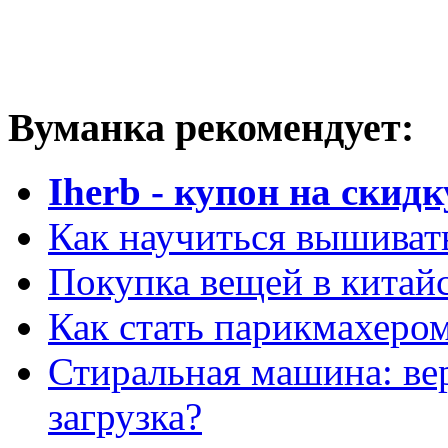
Вуманка рекомендует:
Iherb - купон на скидк
Как научиться вышиват
Покупка вещей в китай
Как стать парикмахеро
Стиральная машина: ве
загрузка?