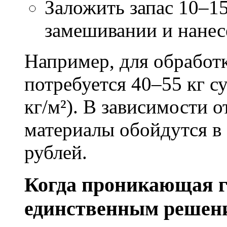
Заложить запас 10–1
замешивании и нане
Например, для обработ
потребуется 40–55 кг с
кг/м²). В зависимости 
материалы обойдутся в 
рублей.
Когда проникающая г
единственным решен