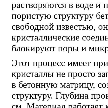
растворяются в воде и 
пористую структуру бет
свободной известью, о
кристаллические соеди
блокируют поры и мик
Этот процесс имеет пр
кристаллы не просто за
в бетонную матрицу, с
структуру. Глубина про
см. Материал работает 