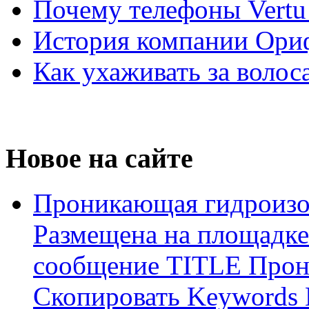
Почему телефоны Vertu
История компании Ори
Как ухаживать за волос
Новое на сайте
Проникающая гидроизо
Размещена на площадке
сообщение TITLE Прон
Скопировать Keywords