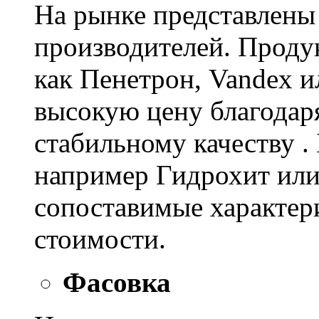
На рынке представлены
производителей. Проду
как Пенетрон, Vandex и
высокую цену благодар
стабильному качеству .
например Гидрохит или 
сопоставимые характер
стоимости.
Фасовка