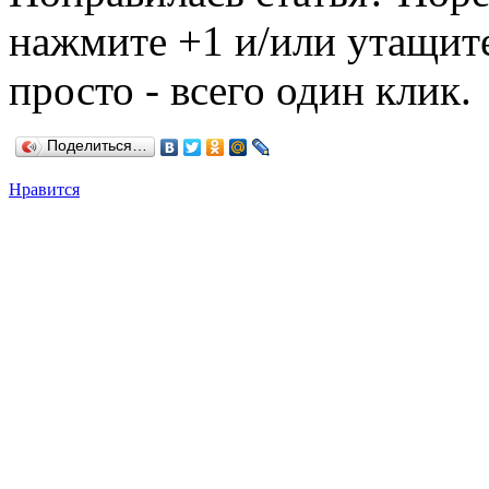
нажмите +1 и/или утащите
просто - всего один клик.
Поделиться…
Нравится