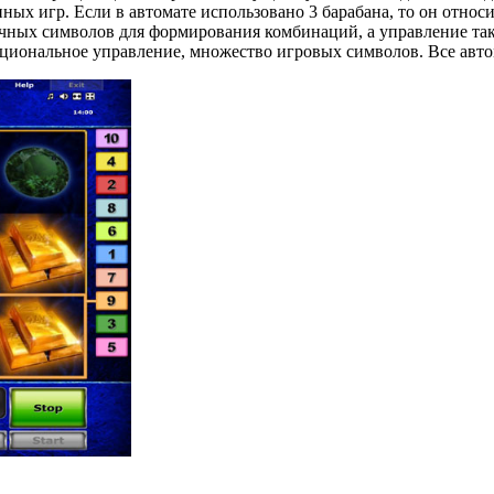
ных игр. Если в автомате использовано 3 барабана, то он относи
ычных символов для формирования комбинаций, а управление так
кциональное управление, множество игровых символов. Все авт