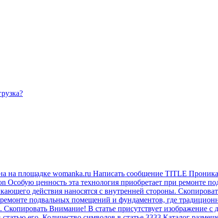
грузка?
на на площадке womanka.ru Написать сообщение TITLE Проника
on Особую ценность эта технология приобретает при ремонте п
ющего действия наносятся с внутренней стороны. Скопировать А
 ремонте подвальных помещений и фундаментов, где традицион
 Скопировать Внимание! В статье присутствует изображение с 
в статью его. Количество символов в статье 3333 Каталог разме