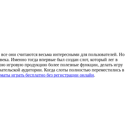
 все они считаются весьма интересными для пользователей. Но
века. Именно тогда впервые был создан слот, который лег в
свою игровую продукцию более полезные функции, делать игру
ательской аудитории. Когда слоты полностью переместились в
маты играть бесплатно без регистрации онлайн
.