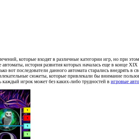
чений, которые входят в различные категории игр, но при этом
 автоматы, история развития которых началась еще в конце XIX 
ько вот последователи данного автомата старались внедрять в 
увлекательные сюжеты, которые привлекали бы внимание пользов
ь каждый игрок может без каких-либо трудностей в
игровые авто