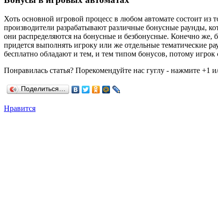
Хоть основной игровой процесс в любом автомате состоит из 
производители разрабатывают различные бонусные раунды, кот
они распределяются на бонусные и безбонусные. Конечно же, б
придется выполнять игроку или же отдельные тематические р
бесплатно обладают и тем, и тем типом бонусов, потому игрок
Понравилась статья? Порекомендуйте нас гуглу - нажмите +1 и/
Поделиться…
Нравится