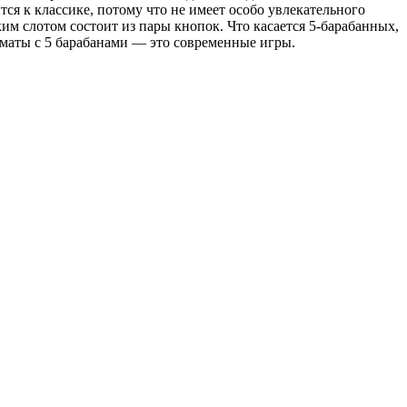
тся к классике, потому что не имеет особо увлекательного
им слотом состоит из пары кнопок. Что касается 5-барабанных,
оматы с 5 барабанами — это современные игры.