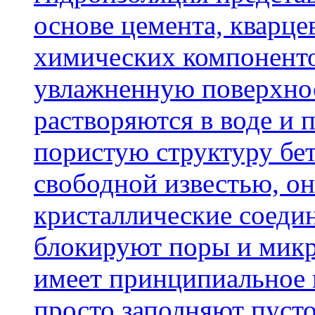
основе цемента, кварце
химических компоненто
увлажненную поверхнос
растворяются в воде и 
пористую структуру бет
свободной известью, о
кристаллические соеди
блокируют поры и микр
имеет принципиальное 
просто заполняют пусто