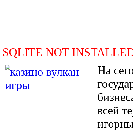
SQLITE NOT INSTALLE
На сег
госуда
бизнес
всей т
игорны