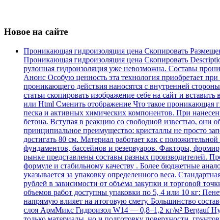
Новое на сайте
Проникающая гидроизоляция цена Скопировать Размеще
Проникающая гидроизоляция цена Скопировать Descripti
рулонная гидроизоляция уже невозможна. Составы проника
Анонс Особую ценность эта технология приобретает при
проникающего действия наносятся с внутренней стороны.
статьи скопировать изображение себе на сайт и вставить 
или Html Cменить отображение Что такое проникающая ги
песка и активных химических компонентов. При нанесен
бетона. Вступая в реакцию со свободной известью, они
принципиальное преимущество: кристаллы не просто зап
достигать 80 см. Материал работает как с положительной
фундаментов, бассейнов и резервуаров. Факторы, форми
рынке представлены составы разных производителей. Про
формуле и стабильному качеству . Более бюджетные анал
указывается за упаковку определенного веса. Стандартна
рублей в зависимости от объема закупки и торговой точки
объемов работ доступны упаковки по 5, 4 или 10 кг: Пене
напрямую влияет на итоговую смету. Большинство составо
слоя АрмМикс Гидроизол W14 — 0,8–1,2 кг/м² Bergauf Hyd
только материалы, но и подготовку поверхности, грунтов