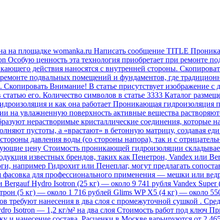
на на площадке womanka.ru Написать сообщение TITLE Проника
on Особую ценность эта технология приобретает при ремонте п
ющего действия наносятся с внутренней стороны. Скопировать А
 ремонте подвальных помещений и фундаментов, где традицион
 Скопировать Внимание! В статье присутствует изображение с 
в статью его. Количество символов в статье 3333 Каталог разме
дроизоляция и как она работает Проникающая гидроизоляция пр
ии на увлажненную поверхность активные вещества растворяютс
 образуют нерастворимые кристаллические соединения, которые
олняют пустоты, а «врастают» в бетонную матрицу, создавая е
 стороны давления воды (со стороны напора), так и с отрицатель
рующие цену Стоимость проникающей гидроизоляции складываетс
дукция известных брендов, таких как Пенетрон, Vandex или Ber
оги, например Гидрохит или Пенеплаг, могут предлагать сопос
я фасовка для профессионального применения — мешки или ведра 
 Bergauf Hydro Isotron (25 кг) — около 9 741 рубля Vandex Super
трон (5 кг) — около 1 716 рублей Glims WP X5 (4 кг) — около 5
в требуют нанесения в два слоя с промежуточной сушкой . Сред
ro Isotron — 1,2 кг/м² на два слоя Стоимость работ под ключ П
ку и нанесение состава. Расценки в Москве варьируются от 2 465