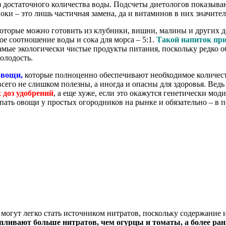
 достаточного количества воды. Подсчеты диетологов показыва
 Соки – это лишь частичная замена, да и витаминов в них значит
которые можно готовить из клубники, вишни, малины и других до
 соотношение воды и сока для морса – 5:1.
Такой напиток при
самые экологически чистые продукты питания, поскольку редко 
молодость.
овощи,
которые полноценно обеспечивают необходимое количест
всего не слишком полезны, а иногда и опасны для здоровья. Ве
 доз удобрений
, а еще хуже, если это окажутся генетически мо
ть овощи у простых огородников на рынке и обязательно – в п
могут легко стать источником нитратов, поскольку содержание и
пливают больше нитратов, чем огурцы и томаты, а более ранн