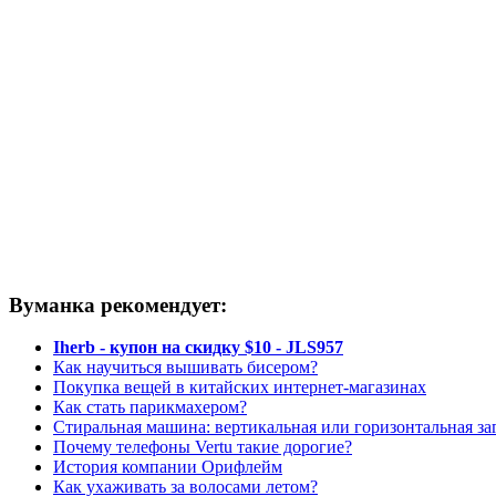
Вуманка рекомендует:
Iherb - купон на скидку $10 - JLS957
Как научиться вышивать бисером?
Покупка вещей в китайских интернет-магазинах
Как стать парикмахером?
Стиральная машина: вертикальная или горизонтальная за
Почему телефоны Vertu такие дорогие?
История компании Орифлейм
Как ухаживать за волосами летом?