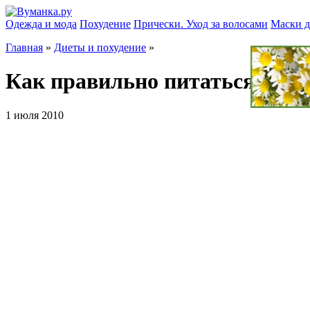
Одежда и мода
Похудение
Прически. Уход за волосами
Маски д
Главная
»
Диеты и похудение
»
Как правильно питаться лето
1 июля 2010