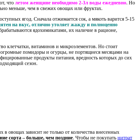
ют, что
летом женщине необходимо 2-3л воды ежедневно
. Но
ельно меньше, чем в свежих овощах или фруктах.
ступных ягод. Сначала отжимается сок, а мякоть варится 5-15
ятен на вкус, отлично утоляет жажду и полноценно
обрабатываются ядохимикатами, их наличие в рационе,
во клетчатки, витаминов и микроэлементов. Но стоит
дь огромные помидоры и огурцы, не портящиеся месяцами на
дифицированные продукты питания, вредность которых до сих
одходящий сезон.
х в овощах зависит не только от количества внесенных
ие сорта – больше, чем поздние
. Чтобы не покупать
нитрат