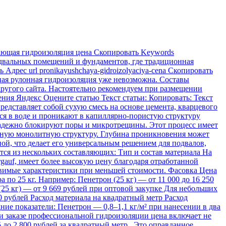
ющая гидроизоляция цена Скопировать Keywords
одвальных помещений и фундаментов, где традиционная
дрес url pronikayushchaya-gidroizolyaciya-cena Скопировать
ная рулонная гидроизоляция уже невозможна. Составы
другого сайта. Настоятельно рекомендуем при размещении
щения Яндекс Оцените статью Текст статьи: Копировать: Текст
едставляет собой сухую смесь на основе цемента, кварцевого
я в воде и проникают в капиллярно-пористую структуру
 надежно блокируют поры и микротрещины. Этот процесс имеет
диную монолитную структуру. Глубина проникновения может
ной, что делает его универсальным решением для подвалов,
я из нескольких составляющих: Тип и состав материала На
gauf, имеет более высокую цену благодаря отработанной
тавимые характеристики при меньшей стоимости. Фасовка Цена
по 25 кг. Например: Пенетрон (25 кг) — от 11 000 до 16 250
 (25 кг) — от 9 669 рублей при оптовой закупке Для небольших
50 рублей Расход материала на квадратный метр Расход
ние показатели: Пенетрон — 0,8–1,1 кг/м² при нанесении в два
ри заказе профессиональной гидроизоляции цена включает не
 до 2 800 рублей за квадратный метр . Это оправданное