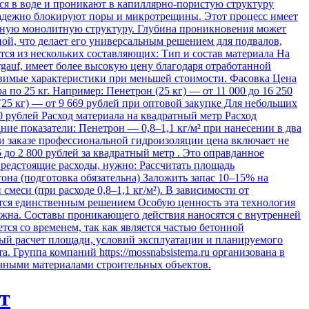
я в воде и проникают в капиллярно-пористую структуру
 надежно блокируют поры и микротрещины. Этот процесс имеет
диную монолитную структуру. Глубина проникновения может
ной, что делает его универсальным решением для подвалов,
я из нескольких составляющих: Тип и состав материала На
gauf, имеет более высокую цену благодаря отработанной
тавимые характеристики при меньшей стоимости. Фасовка Цена
по 25 кг. Например: Пенетрон (25 кг) — от 11 000 до 16 250
 (25 кг) — от 9 669 рублей при оптовой закупке Для небольших
50 рублей Расход материала на квадратный метр Расход
ние показатели: Пенетрон — 0,8–1,1 кг/м² при нанесении в два
ри заказе профессиональной гидроизоляции цена включает не
 до 2 800 рублей за квадратный метр . Это оправданное
 предстоящие расходы, нужно: Рассчитать площадь
она (подготовка обязательна) Заложить запас 10–15% на
меси (при расходе 0,8–1,1 кг/м²). В зависимости от
ится единственным решением Особую ценность эта технология
ожна. Составы проникающего действия наносятся с внутренней
ся со временем, так как является частью бетонной
ный расчет площади, условий эксплуатации и планируемого
 Группа компаний https://mossnabsistema.ru организована в
очными материалами строительных объектов.
т