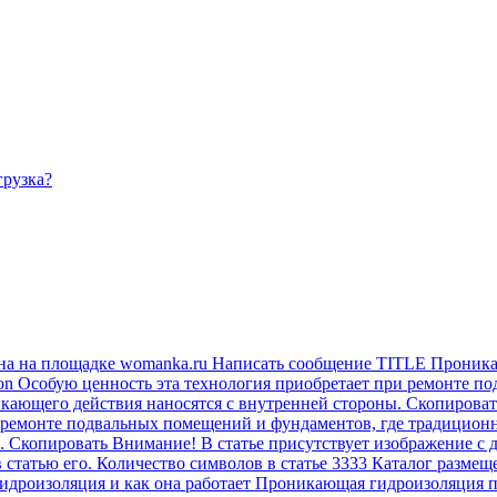
грузка?
на на площадке womanka.ru Написать сообщение TITLE Проника
on Особую ценность эта технология приобретает при ремонте п
ющего действия наносятся с внутренней стороны. Скопировать А
 ремонте подвальных помещений и фундаментов, где традицион
 Скопировать Внимание! В статье присутствует изображение с 
в статью его. Количество символов в статье 3333 Каталог разме
дроизоляция и как она работает Проникающая гидроизоляция пр