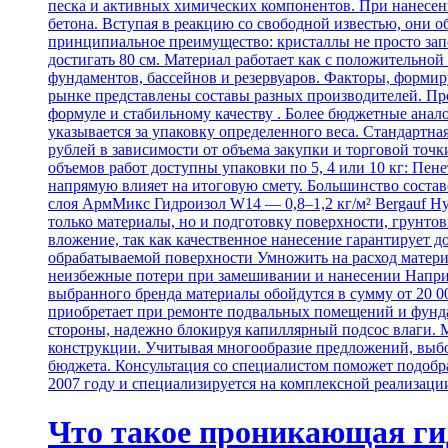
песка и активных химических компонентов. При нанесен
бетона. Вступая в реакцию со свободной известью, они
принципиальное преимущество: кристаллы не просто зап
достигать 80 см. Материал работает как с положительной
фундаментов, бассейнов и резервуаров. Факторы, форми
рынке представлены составы разных производителей. Про
формуле и стабильному качеству . Более бюджетные анал
указывается за упаковку определенного веса. Стандартна
рублей в зависимости от объема закупки и торговой точки
объемов работ доступны упаковки по 5, 4 или 10 кг: Пене
напрямую влияет на итоговую смету. Большинство составо
слоя АрмМикс Гидроизол W14 — 0,8–1,2 кг/м² Bergauf Hyd
только материалы, но и подготовку поверхности, грунтов
вложение, так как качественное нанесение гарантирует д
обрабатываемой поверхности Умножить на расход материал
неизбежные потери при замешивании и нанесении Например
выбранного бренда материалы обойдутся в сумму от 20 
приобретает при ремонте подвальных помещений и фунда
стороны, надежно блокируя капиллярный подсос влаги. М
конструкции. Учитывая многообразие предложений, выбо
бюджета. Консультация со специалистом поможет подобрат
2007 году и специализируется на комплексной реализац
Что такое проникающая гид