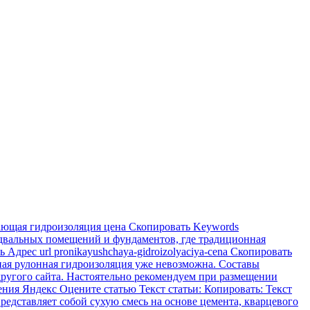
ющая гидроизоляция цена Скопировать Keywords
одвальных помещений и фундаментов, где традиционная
дрес url pronikayushchaya-gidroizolyaciya-cena Скопировать
ная рулонная гидроизоляция уже невозможна. Составы
другого сайта. Настоятельно рекомендуем при размещении
щения Яндекс Оцените статью Текст статьи: Копировать: Текст
едставляет собой сухую смесь на основе цемента, кварцевого