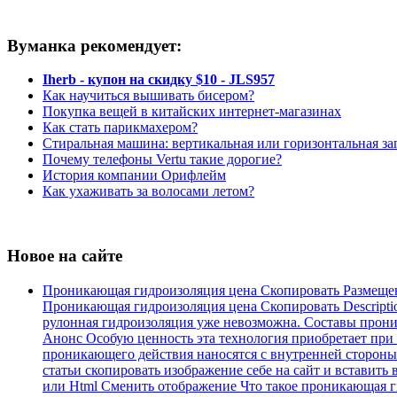
Вуманка рекомендует:
Iherb - купон на скидку $10 - JLS957
Как научиться вышивать бисером?
Покупка вещей в китайских интернет-магазинах
Как стать парикмахером?
Стиральная машина: вертикальная или горизонтальная за
Почему телефоны Vertu такие дорогие?
История компании Орифлейм
Как ухаживать за волосами летом?
Новое на сайте
Проникающая гидроизоляция цена Скопировать Размеще
Проникающая гидроизоляция цена Скопировать Descripti
рулонная гидроизоляция уже невозможна. Составы проника
Анонс Особую ценность эта технология приобретает при
проникающего действия наносятся с внутренней стороны.
статьи скопировать изображение себе на сайт и вставить 
или Html Cменить отображение Что такое проникающая ги