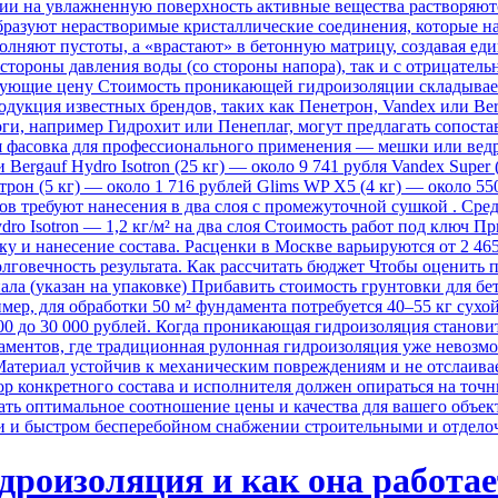
ии на увлажненную поверхность активные вещества растворяютс
 образуют нерастворимые кристаллические соединения, которые
олняют пустоты, а «врастают» в бетонную матрицу, создавая е
 стороны давления воды (со стороны напора), так и с отрицатель
рующие цену Стоимость проникающей гидроизоляции складываетс
дукция известных брендов, таких как Пенетрон, Vandex или Ber
оги, например Гидрохит или Пенеплаг, могут предлагать сопос
я фасовка для профессионального применения — мешки или ведра 
 Bergauf Hydro Isotron (25 кг) — около 9 741 рубля Vandex Super
трон (5 кг) — около 1 716 рублей Glims WP X5 (4 кг) — около 5
в требуют нанесения в два слоя с промежуточной сушкой . Сред
ro Isotron — 1,2 кг/м² на два слоя Стоимость работ под ключ П
ку и нанесение состава. Расценки в Москве варьируются от 2 465
олговечность результата. Как рассчитать бюджет Чтобы оценить
а (указан на упаковке) Прибавить стоимость грунтовки для бет
, для обработки 50 м² фундамента потребуется 40–55 кг сухой с
000 до 30 000 рублей. Когда проникающая гидроизоляция станов
ментов, где традиционная рулонная гидроизоляция уже невозм
атериал устойчив к механическим повреждениям и не отслаивает
р конкретного состава и исполнителя должен опираться на точ
ь оптимальное соотношение цены и качества для вашего объекта.
ии и быстром бесперебойном снабжении строительными и отдел
роизоляция и как она работае