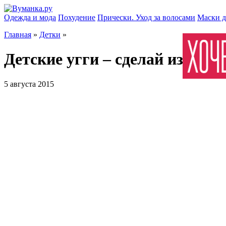
Одежда и мода
Похудение
Прически. Уход за волосами
Маски д
Главная
»
Детки
»
Детские угги – сделай из реб
5 августа 2015