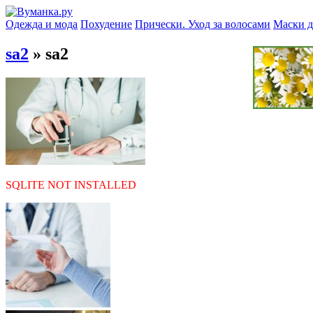
Одежда и мода
Похудение
Прически. Уход за волосами
Маски д
sa2
» sa2
SQLITE NOT INSTALLED