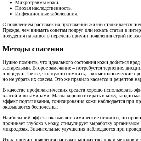
Микротравмы кожи.
Плохая наследственность.
Инфекционные заболевания.
С появлением растяжек на протяжении жизни сталкивается по
Прежде, чем внимать советам подруг или искать статьи в интер
похудения на живот в перечень причин появления стрий не вхо
Методы спасения
Нужно помнить, что идеального состояния кожи добиться вряд ли
застарелыми. Второе замечание – потребуется терпение, дисц
процедур. Третье, что нужно помнить, – косметологические пре
но не убрать их совсем. Это же правило касается и рецептов 
В качестве профилактических средств хорошо использовать э
влагой и витаминами. Масла хорошо втирать в кожу, заодно м
эффект подтягивания, тонизирования кожи наблюдается при пр
оказываются бесполезны.
Наибольший эффект оказывают химические пилинги, но провод
проникает глубоко в кожу, стимулирует выработку организмом 
микродозах. Значительные улучшения наблюдаются при проведе
Итак, причин появления растяжек множество, как и методов из