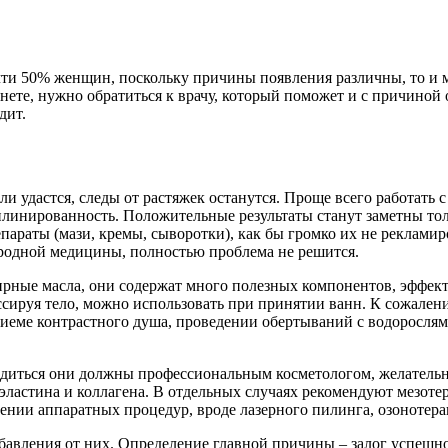
чти 50% женщин, поскольку причины появления различны, то и
нете, нужно обратиться к врачу, который поможет и с причиной 
дит.
 удастся, следы от растяжек останутся. Проще всего работать с 
иплинированность. Положительные результаты станут заметны то
параты (мази, кремы, сыворотки), как бы громко их не рекламир
народной медицины, полностью проблема не решится.
фирные масла, они содержат много полезных компонентов, эффе
ассируя тело, можно использовать при принятии ванн. К сожале
иеме контрастного душа, проведении обертываний с водорослям
иться они должны профессиональным косметологом, желательно,
эластина и коллагена. В отдельных случаях рекомендуют мезоте
нии аппаратных процедур, вроде лазерного пилинга, озонотера
бавления от них. Определение главной причины – залог успешно