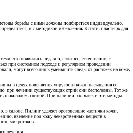
 методы борьбы с ними должны подбираться индивидуально.
определиться, и с методикой избавления. Кстати, пластырь для
теми, что появились недавно, сложнее, естественно, с
лько при системном подходе и регулярном проведении
овали, могут всего лишь уменьшить следы от растяжек на коже,
ктивны в целях повышения упругости кожи, насыщения ее
нию, при лечении существующих стрий они бесполезны. Тот же
и, шоколадом, глиной. При наличии растяжек и эти методы
 в салоне. Пилинг удаляет ороговевшие частички кожи,
рапию, введение под кожу лекарственных веществ в
пии, микротоков.
го лечения.