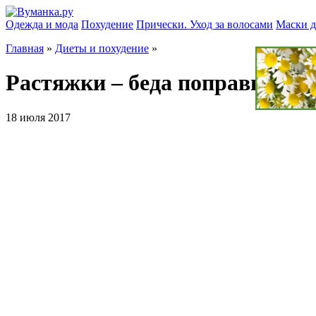
Одежда и мода
Похудение
Прически. Уход за волосами
Маски д
Главная
»
Диеты и похудение
»
Растяжки – беда поправима!
18 июля 2017