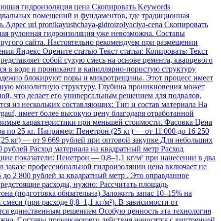
ющая гидроизоляция цена Скопировать Keywords
одвальных помещений и фундаментов, где традиционная
дрес url pronikayushchaya-gidroizolyaciya-cena Скопировать
ная рулонная гидроизоляция уже невозможна. Составы
другого сайта. Настоятельно рекомендуем при размещении
щения Яндекс Оцените статью Текст статьи: Копировать: Текст
едставляет собой сухую смесь на основе цемента, кварцевого
я в воде и проникают в капиллярно-пористую структуру
 надежно блокируют поры и микротрещины. Этот процесс имеет
диную монолитную структуру. Глубина проникновения может
ной, что делает его универсальным решением для подвалов,
я из нескольких составляющих: Тип и состав материала На
gauf, имеет более высокую цену благодаря отработанной
тавимые характеристики при меньшей стоимости. Фасовка Цена
по 25 кг. Например: Пенетрон (25 кг) — от 11 000 до 16 250
 (25 кг) — от 9 669 рублей при оптовой закупке Для небольших
50 рублей Расход материала на квадратный метр Расход
ние показатели: Пенетрон — 0,8–1,1 кг/м² при нанесении в два
ри заказе профессиональной гидроизоляции цена включает не
 до 2 800 рублей за квадратный метр . Это оправданное
 предстоящие расходы, нужно: Рассчитать площадь
она (подготовка обязательна) Заложить запас 10–15% на
меси (при расходе 0,8–1,1 кг/м²). В зависимости от
ится единственным решением Особую ценность эта технология
ожна. Составы проникающего действия наносятся с внутренней