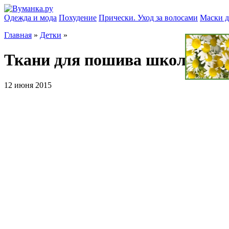
Одежда и мода
Похудение
Прически. Уход за волосами
Маски д
Главная
»
Детки
»
Ткани для пошива школьных
12 июня 2015