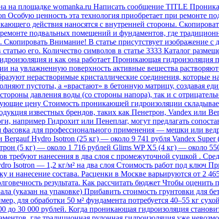
на на площадке womanka.ru Написать сообщение TITLE Проника
on Особую ценность эта технология приобретает при ремонте п
ющего действия наносятся с внутренней стороны. Скопировать А
 ремонте подвальных помещений и фундаментов, где традицион
 Скопировать Внимание! В статье присутствует изображение с 
в статью его. Количество символов в статье 3333 Каталог разме
дроизоляция и как она работает Проникающая гидроизоляция пр
ии на увлажненную поверхность активные вещества растворяютс
 образуют нерастворимые кристаллические соединения, которые
олняют пустоты, а «врастают» в бетонную матрицу, создавая е
 стороны давления воды (со стороны напора), так и с отрицатель
рующие цену Стоимость проникающей гидроизоляции складываетс
дукция известных брендов, таких как Пенетрон, Vandex или Ber
оги, например Гидрохит или Пенеплаг, могут предлагать сопос
я фасовка для профессионального применения — мешки или ведра 
 Bergauf Hydro Isotron (25 кг) — около 9 741 рубля Vandex Super
трон (5 кг) — около 1 716 рублей Glims WP X5 (4 кг) — около 5
в требуют нанесения в два слоя с промежуточной сушкой . Сред
ro Isotron — 1,2 кг/м² на два слоя Стоимость работ под ключ П
ку и нанесение состава. Расценки в Москве варьируются от 2 465
олговечность результата. Как рассчитать бюджет Чтобы оценить
а (указан на упаковке) Прибавить стоимость грунтовки для бет
, для обработки 50 м² фундамента потребуется 40–55 кг сухой с
000 до 30 000 рублей. Когда проникающая гидроизоляция станов
ментов, где традиционная рулонная гидроизоляция уже невозм