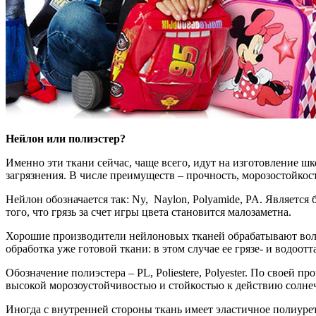
Нейлон или полиэстер?
Именно эти ткани сейчас, чаще всего, идут на изготовление ш
загрязнения. В числе преимуществ – прочность, морозостойкос
Нейлон обозначается так: Ny, Naylon, Polyamide, PA. Являетс
того, что грязь за счет игры цвета становится малозаметна.
Хорошие производители нейлоновых тканей обрабатывают воло
обработка уже готовой ткани: в этом случае ее грязе- и водоот
Обозначение полиэстера – PL, Poliestere, Polyester. По своей 
высокой морозоустойчивостью и стойкостью к действию солнеч
Иногда с внутренней стороны ткань имеет эластичное полиуре