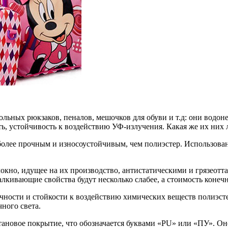
кольных рюкзаков, пеналов, мешочков для обуви и т.д: они водо
ть, устойчивость к воздействию УФ-излучения. Какая же их них
я более прочным и износоустойчивым, чем полиэстер. Использов
кно, идущее на их производство, антистатическими и грязеот
талкивающие свойства будут несколько слабее, а стоимость конеч
прочности и стойкости к воздействию химических веществ полиэст
ного света.
тановое покрытие, что обозначается буквами «PU» или «ПУ». Он