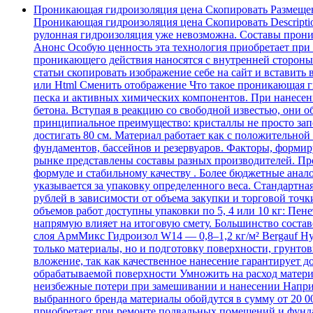
Проникающая гидроизоляция цена Скопировать Размеще
Проникающая гидроизоляция цена Скопировать Descripti
рулонная гидроизоляция уже невозможна. Составы проника
Анонс Особую ценность эта технология приобретает при
проникающего действия наносятся с внутренней стороны.
статьи скопировать изображение себе на сайт и вставить 
или Html Cменить отображение Что такое проникающая ги
песка и активных химических компонентов. При нанесен
бетона. Вступая в реакцию со свободной известью, они
принципиальное преимущество: кристаллы не просто зап
достигать 80 см. Материал работает как с положительной
фундаментов, бассейнов и резервуаров. Факторы, форми
рынке представлены составы разных производителей. Про
формуле и стабильному качеству . Более бюджетные анал
указывается за упаковку определенного веса. Стандартна
рублей в зависимости от объема закупки и торговой точки
объемов работ доступны упаковки по 5, 4 или 10 кг: Пене
напрямую влияет на итоговую смету. Большинство составо
слоя АрмМикс Гидроизол W14 — 0,8–1,2 кг/м² Bergauf Hyd
только материалы, но и подготовку поверхности, грунтов
вложение, так как качественное нанесение гарантирует д
обрабатываемой поверхности Умножить на расход материал
неизбежные потери при замешивании и нанесении Например
выбранного бренда материалы обойдутся в сумму от 20 
приобретает при ремонте подвальных помещений и фунда