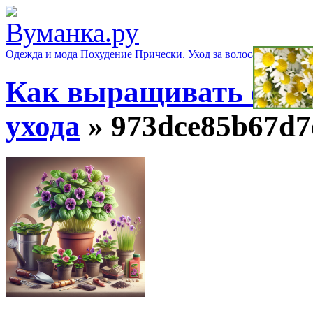
Одежда и мода
Похудение
Прически. Уход за волосами
Маски д
Как выращивать фиал
ухода
» 973dce85b67d7e