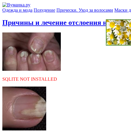
Одежда и мода
Похудение
Прически. Уход за волосами
Маски д
Причины и лечение отслоения ногтя
» 
SQLITE NOT INSTALLED