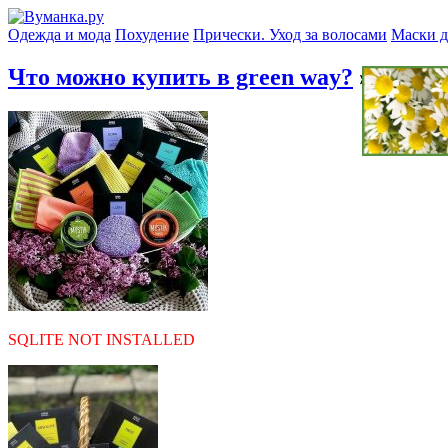
Одежда и мода
Похудение
Прически. Уход за волосами
Маски д
Что можно купить в green way?
» sa2
SQLITE NOT INSTALLED