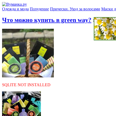
Одежда и мода
Похудение
Прически. Уход за волосами
Маски д
Что можно купить в green way?
» sa
SQLITE NOT INSTALLED