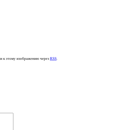
ями к этому изображению через
RSS
.