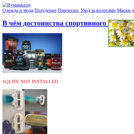
Одежда и мода
Похудение
Прически. Уход за волосами
Маски д
В чём достоинства спортивного питани
SQLITE NOT INSTALLED