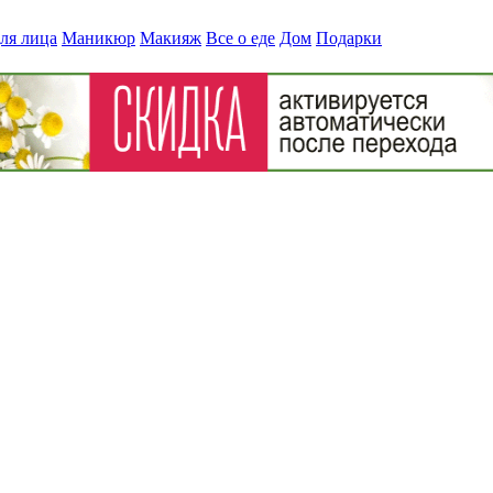
ля лица
Маникюр
Макияж
Все о еде
Дом
Подарки
я Bulk Powders?
» sa