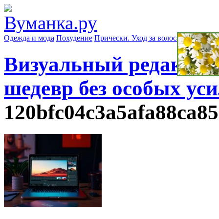
Одежда и мода
Похудение
Прически. Уход за волосами
Маски д
Визуальный редактор 
шедевр без особых ус
120bfc04c3a5afa88ca8