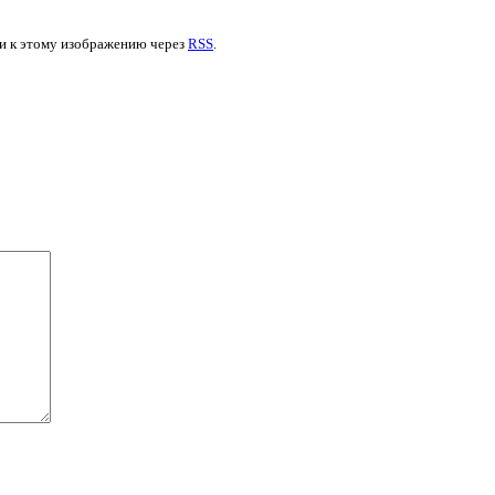
ями к этому изображению через
RSS
.