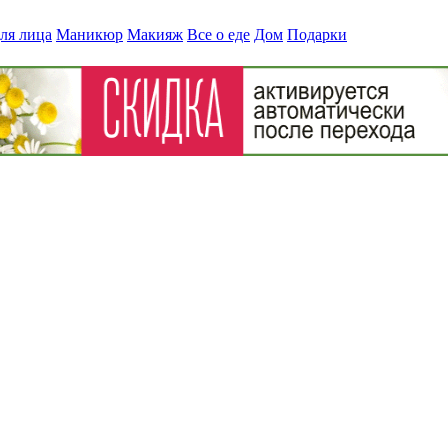
ля лица
Маникюр
Макияж
Все о еде
Дом
Подарки
ое онлайн казино
» cas