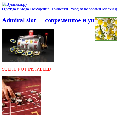
Одежда и мода
Похудение
Прически. Уход за волосами
Маски д
Admiral slot — современное и уникальн
SQLITE NOT INSTALLED