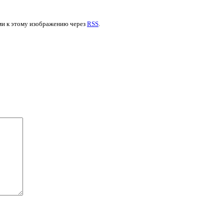
ями к этому изображению через
RSS
.