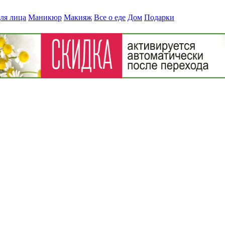
ля лица
Маникюр
Макияж
Все о еде
Дом
Подарки
да?
» lam2