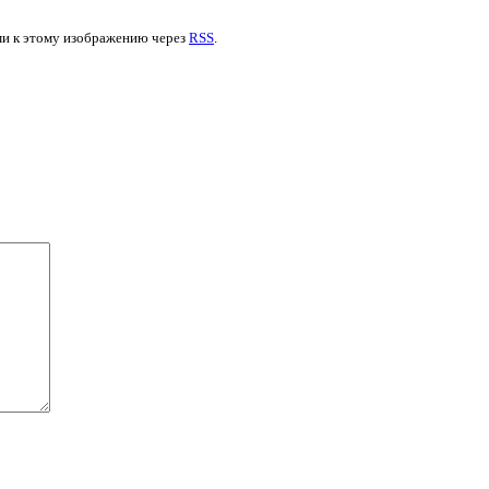
ями к этому изображению через
RSS
.