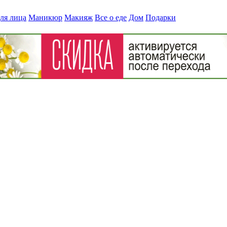
ля лица
Маникюр
Макияж
Все о еде
Дом
Подарки
риз
» wild2