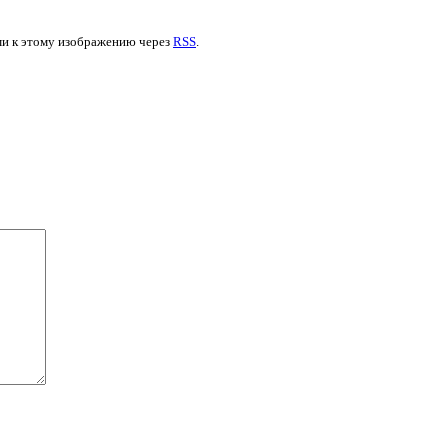
ями к этому изображению через
RSS
.