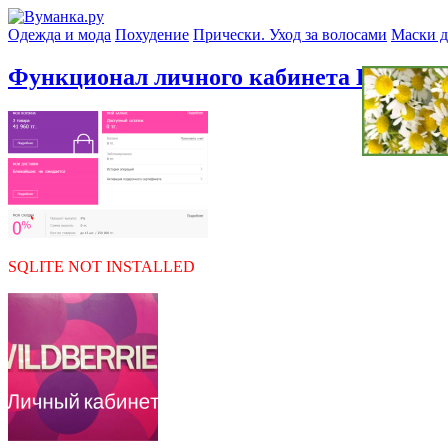
Одежда и мода
Похудение
Прически. Уход за волосами
Маски д
Функционал личного кабинета Вайлдбе
SQLITE NOT INSTALLED