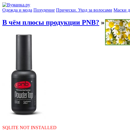
Одежда и мода
Похудение
Прически. Уход за волосами
Маски д
В чём плюсы продукции PNB?
» pnb2
SQLITE NOT INSTALLED