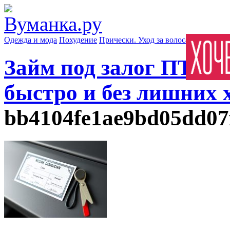
Одежда и мода
Похудение
Прически. Уход за волосами
Маски д
Займ под залог ПТС: 
быстро и без лишних 
bb4104fe1ae9bd05dd07