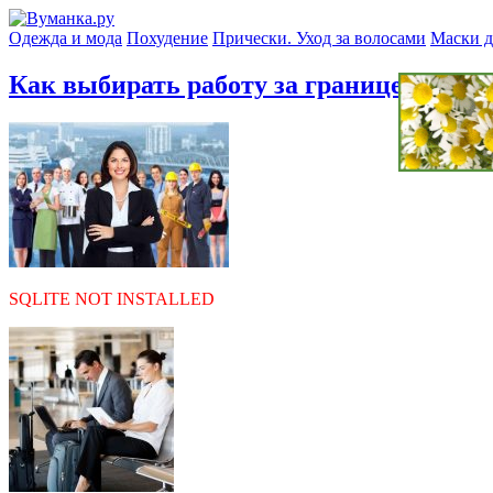
Одежда и мода
Похудение
Прически. Уход за волосами
Маски д
Как выбирать работу за границей?
» sa
SQLITE NOT INSTALLED