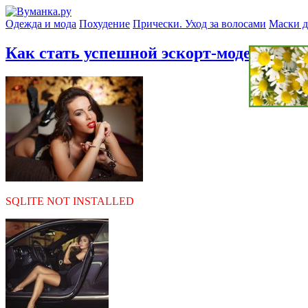
Одежда и мода
Похудение
Прически. Уход за волосами
Маски д
Как стать успешной эскорт-моделью?
» 
SQLITE NOT INSTALLED