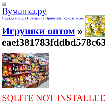
Одежда и мода
Похудение
Прически. Уход за волосами
Маски д
Игрушки оптом
»
eaef381783fddbd578c6
SQLITE NOT INSTALLE