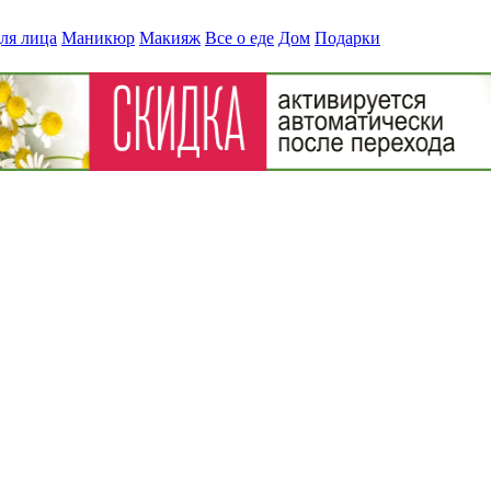
ля лица
Маникюр
Макияж
Все о еде
Дом
Подарки
ог marutaka?
» sa2