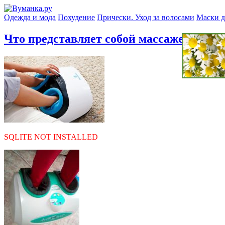
Одежда и мода
Похудение
Прически. Уход за волосами
Маски д
Что представляет собой массажер для н
SQLITE NOT INSTALLED