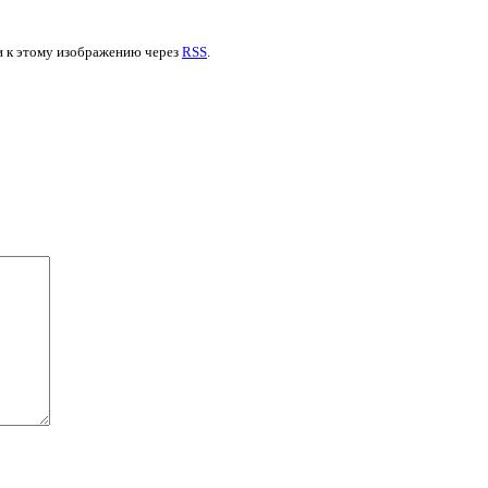
ми к этому изображению через
RSS
.