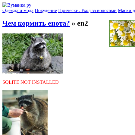
Одежда и мода
Похудение
Прически. Уход за волосами
Маски д
Чем кормить енота?
» en2
SQLITE NOT INSTALLED