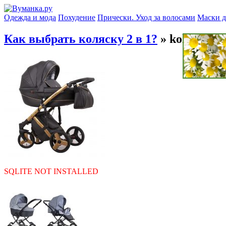
Одежда и мода
Похудение
Прически. Уход за волосами
Маски д
Как выбрать коляску 2 в 1?
» kol
SQLITE NOT INSTALLED