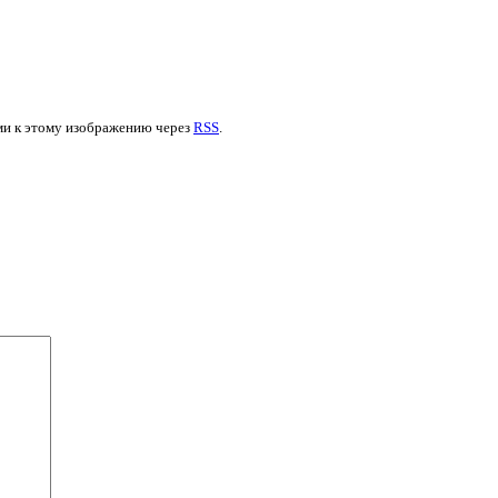
ями к этому изображению через
RSS
.